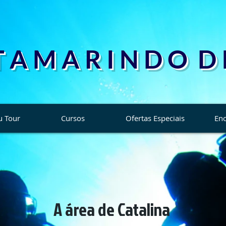
T A M A R I N D O D I
u Tour
Cursos
Ofertas Especiais
Enc
A área de Catalina