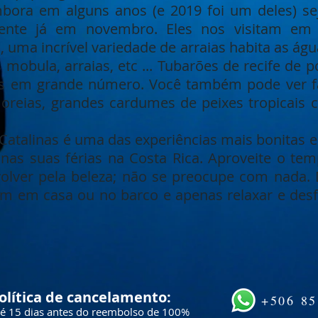
bora em alguns anos (e 2019 foi um deles) seja
ente já em novembro. Eles nos visitam em
uma incrível variedade de arraias habita as água
s mobula, arraias, etc ... Tubarões de recife d
 em grande número. Você também pode ver fa
oreias, grandes cardumes de peixes tropicais co
 Catalinas é uma das experiências mais bonitas 
nas suas férias na Costa Rica. Aproveite o temp
olver pela beleza; não se preocupe com nada. 
m em casa ou no barco e apenas relaxar e desfru
olítica de cancelamento:
+506 8
é 15 dias antes do reembolso de 100%