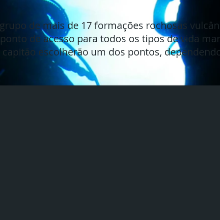
 grupo de mais de 17 formações rochosas vulcân
 ponto de acesso para todos os tipos de vida mar
e capitão escolherão um dos pontos, dependend