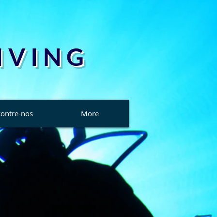
 V I N G
ontre-nos
More