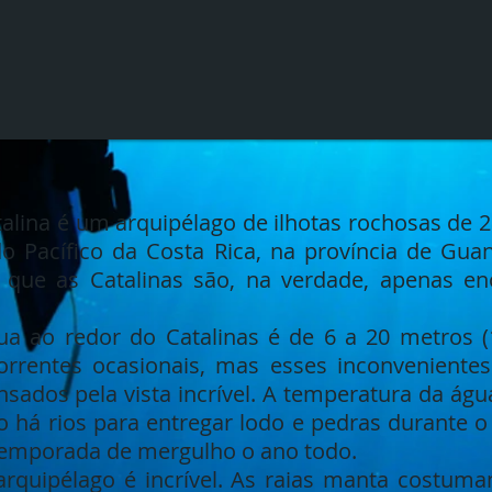
talina é um arquipélago de ilhotas rochosas de 2
o Pacífico da Costa Rica, na província de Guan
 que as Catalinas são, na verdade, apenas e
gua ao redor do Catalinas é de 6 a 20 metros (
correntes ocasionais, mas esses inconveniente
ados pela vista incrível. A temperatura da água
o há rios para entregar lodo e pedras durante o
temporada de mergulho o ano todo.
rquipélago é incrível. As raias manta costum