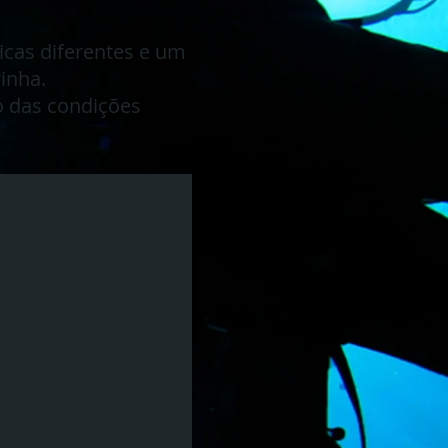
icas diferentes e um
inha.
o das condições