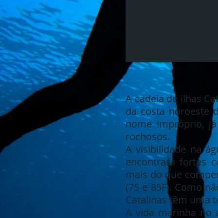
A cadeia de ilhas Ca
da costa noroeste d
nome impróprio, já
rochosos.
A visibilidade na á
encontrará fortes 
mais do que compens
(75 e 85F). Como nã
Catalinas têm uma 
A vida marinha no a