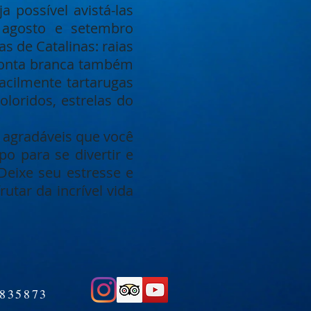
 possível avistá-las
 agosto e setembro
s de Catalinas: raias
e ponta branca também
cilmente tartarugas
loridos, estrelas do
e agradáveis que você
o para se divertir e
Deixe seu estresse e
tar da incrível vida
5835873