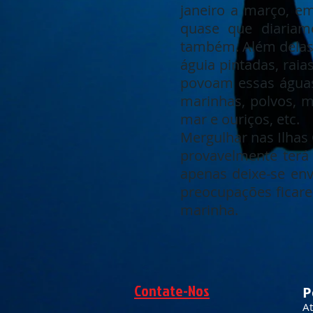
janeiro a março, em
quase que diariam
também. Além delas, 
águia pintadas, raia
povoam essas águas
marinhas, polvos, m
mar e ouriços, etc.
Mergulhar nas Ilhas
provavelmente terá 
apenas deixe-se env
preocupações ficare
marinha.
Contate-Nos
P
At