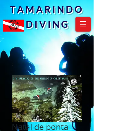
T A M A R I N D O
D I V I N G
Natal de ponta