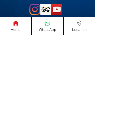
Política de
Contate-Nos
Privacidade
Home
WhatsApp
Location
Sobre nós
Como nos
encontrar
info@tamarindodiving.net
+506 85835873
Optimazed by
www.
JLDOMOTIX
.com