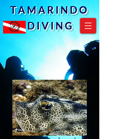
T A M A R I N D O
D I V I N G