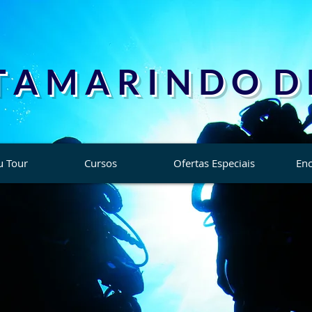
T A M A R I N D O D I
u Tour
Cursos
Ofertas Especiais
Enc