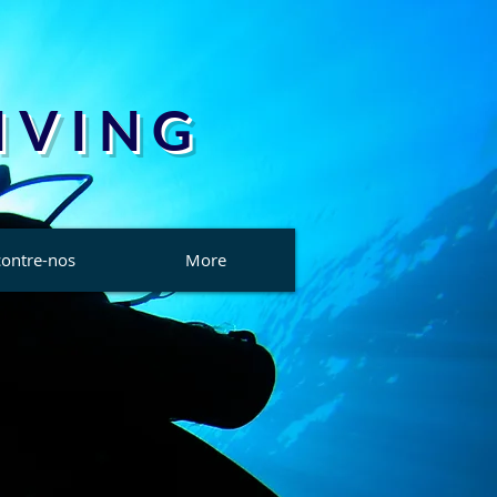
 V I N G
ontre-nos
More