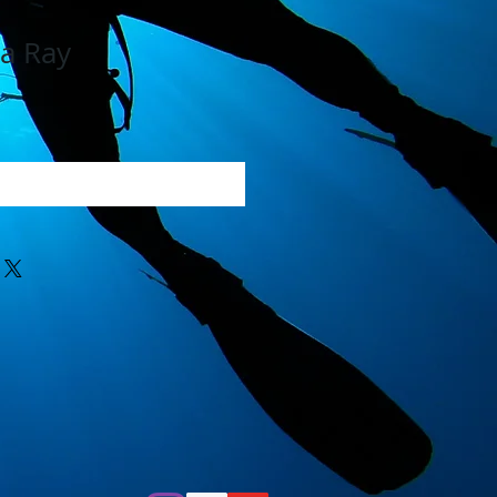
a Ray
ionar ao carrinho