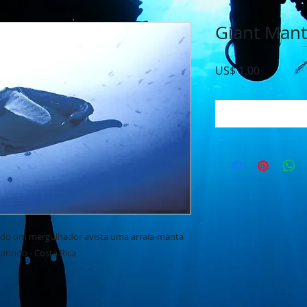
Giant Mant
Preço
US$ 1,00
Adic
o um mergulhador avista uma arraia-manta
arindo - Costa Rica